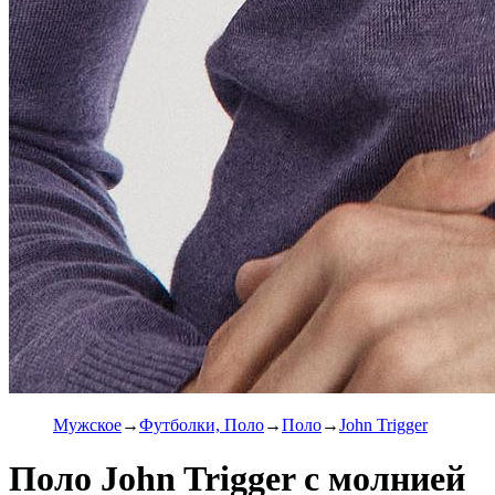
Мужское
Футболки, Поло
Поло
John Trigger
Поло John Trigger с молнией