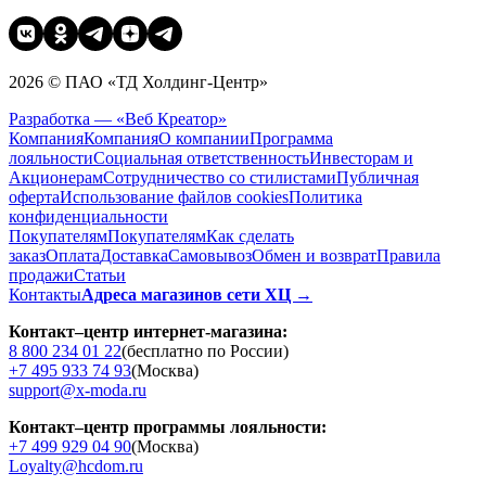
2026 © ПАО «ТД Холдинг-Центр»
Разработка — «Веб Креатор»
Компания
Компания
О компании
Программа
лояльности
Социальная ответственность
Инвесторам и
Акционерам
Сотрудничество со стилистами
Публичная
оферта
Использование файлов cookies
Политика
конфиденциальности
Покупателям
Покупателям
Как сделать
заказ
Оплата
Доставка
Cамовывоз
Обмен и возврат
Правила
продажи
Статьи
Контакты
Адреса магазинов сети ХЦ →
Контакт–центр интернет-магазина:
8 800 234 01 22
(бесплатно по России)
+7 495 933 74 93
(Москва)
support@x-moda.ru
Контакт–центр программы лояльности:
+7 499 929 04 90
(Москва)
Loyalty@hcdom.ru