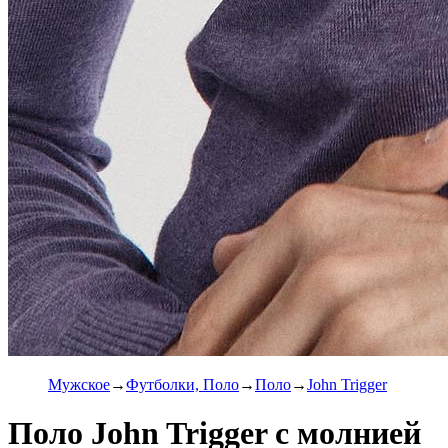
Мужское
Футболки, Поло
Поло
John Trigger
Поло John Trigger с молнией