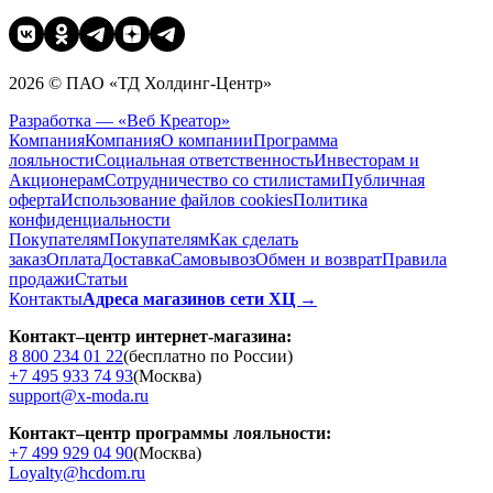
2026 © ПАО «ТД Холдинг-Центр»
Разработка — «Веб Креатор»
Компания
Компания
О компании
Программа
лояльности
Социальная ответственность
Инвесторам и
Акционерам
Сотрудничество со стилистами
Публичная
оферта
Использование файлов cookies
Политика
конфиденциальности
Покупателям
Покупателям
Как сделать
заказ
Оплата
Доставка
Cамовывоз
Обмен и возврат
Правила
продажи
Статьи
Контакты
Адреса магазинов сети ХЦ →
Контакт–центр интернет-магазина:
8 800 234 01 22
(бесплатно по России)
+7 495 933 74 93
(Москва)
support@x-moda.ru
Контакт–центр программы лояльности:
+7 499 929 04 90
(Москва)
Loyalty@hcdom.ru