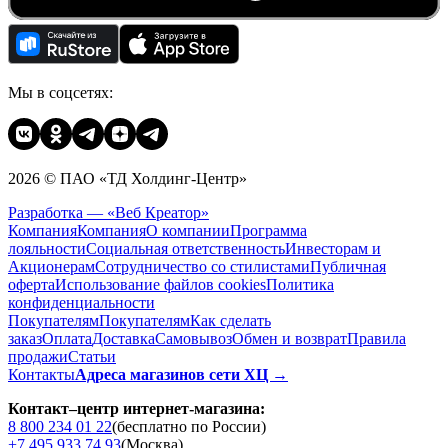
Мы в соцсетях:
2026 © ПАО «ТД Холдинг-Центр»
Разработка — «Веб Креатор»
Компания
Компания
О компании
Программа
лояльности
Социальная ответственность
Инвесторам и
Акционерам
Сотрудничество со стилистами
Публичная
оферта
Использование файлов cookies
Политика
конфиденциальности
Покупателям
Покупателям
Как сделать
заказ
Оплата
Доставка
Cамовывоз
Обмен и возврат
Правила
продажи
Статьи
Контакты
Адреса магазинов сети ХЦ →
Контакт–центр интернет-магазина:
8 800 234 01 22
(бесплатно по России)
+7 495 933 74 93
(Москва)