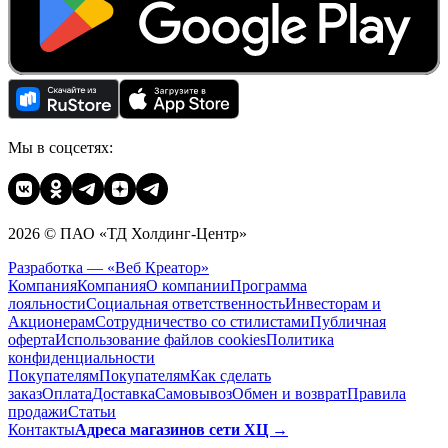
Мы в соцсетях:
2026 © ПАО «ТД Холдинг-Центр»
Разработка — «Веб Креатор»
Компания
Компания
О компании
Программа
лояльности
Социальная ответственность
Инвесторам и
Акционерам
Сотрудничество со стилистами
Публичная
оферта
Использование файлов cookies
Политика
конфиденциальности
Покупателям
Покупателям
Как сделать
заказ
Оплата
Доставка
Cамовывоз
Обмен и возврат
Правила
продажи
Статьи
Контакты
Адреса магазинов сети ХЦ →