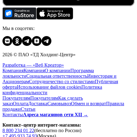
Мы в соцсетях:
2026 © ПАО «ТД Холдинг-Центр»
Разработка — «Веб Креатор»
Компания
Компания
О компании
Программа
лояльности
Социальная ответственность
Инвесторам и
Акционерам
Сотрудничество со стилистами
Публичная
оферта
Использование файлов cookies
Политика
конфиденциальности
Покупателям
Покупателям
Как сделать
заказ
Оплата
Доставка
Cамовывоз
Обмен и возврат
Правила
продажи
Статьи
Контакты
Адреса магазинов сети ХЦ →
Контакт–центр интернет-магазина:
8 800 234 01 22
(бесплатно по России)
+7 495 933 74 93
(Москва)