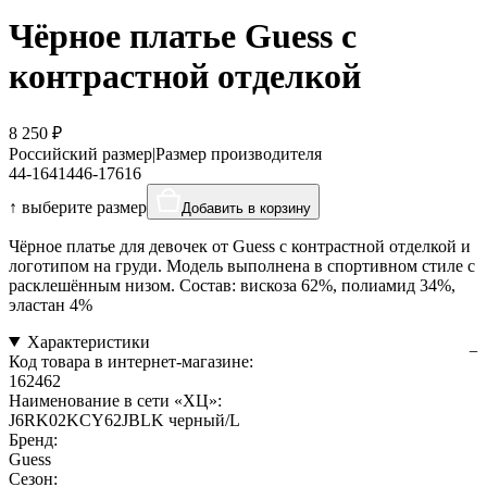
Чёрное платье Guess с
контрастной отделкой
8 250 ₽
Российский размер
|
Размер производителя
44-164
14
46-176
16
↑ выберите размер
Добавить в корзину
Чёрное платье для девочек от Guess с контрастной отделкой и
логотипом на груди. Модель выполнена в спортивном стиле с
расклешённым низом. Состав: вискоза 62%, полиамид 34%,
эластан 4%
Характеристики
Код товара в интернет-магазине:
162462
Наименование в сети «ХЦ»:
J6RK02KCY62JBLK черный/L
Бренд:
Guess
Сезон: