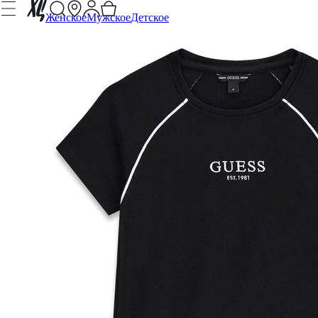
Женское
Мужское
Детское