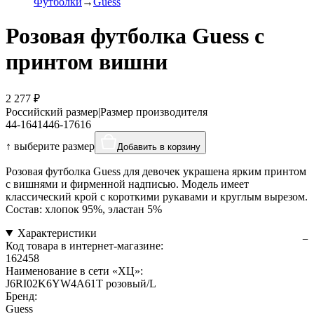
Футболки
Guess
Розовая футболка Guess с
принтом вишни
2 277 ₽
Российский размер
|
Размер производителя
44-164
14
46-176
16
↑ выберите размер
Добавить в корзину
Розовая футболка Guess для девочек украшена ярким принтом
с вишнями и фирменной надписью. Модель имеет
классический крой с короткими рукавами и круглым вырезом.
Состав: хлопок 95%, эластан 5%
Характеристики
Код товара в интернет-магазине:
162458
Наименование в сети «ХЦ»:
J6RI02K6YW4A61T розовый/L
Бренд:
Guess