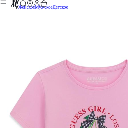
Женское
Мужское
Детское