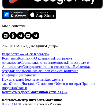
Мы в соцсетях:
2026 © ПАО «ТД Холдинг-Центр»
Разработка — «Веб Креатор»
Компания
Компания
О компании
Программа
лояльности
Социальная ответственность
Инвесторам и
Акционерам
Сотрудничество со стилистами
Публичная
оферта
Использование файлов cookies
Политика
конфиденциальности
Покупателям
Покупателям
Как сделать
заказ
Оплата
Доставка
Cамовывоз
Обмен и возврат
Правила
продажи
Статьи
Контакты
Адреса магазинов сети ХЦ →
Контакт–центр интернет-магазина:
8 800 234 01 22
(бесплатно по России)