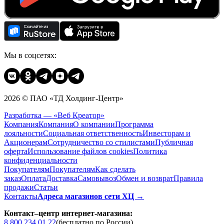
Мы в соцсетях:
2026 © ПАО «ТД Холдинг-Центр»
Разработка — «Веб Креатор»
Компания
Компания
О компании
Программа
лояльности
Социальная ответственность
Инвесторам и
Акционерам
Сотрудничество со стилистами
Публичная
оферта
Использование файлов cookies
Политика
конфиденциальности
Покупателям
Покупателям
Как сделать
заказ
Оплата
Доставка
Cамовывоз
Обмен и возврат
Правила
продажи
Статьи
Контакты
Адреса магазинов сети ХЦ →
Контакт–центр интернет-магазина:
8 800 234 01 22
(бесплатно по России)