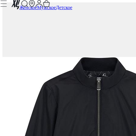
Женское
Мужское
Детское