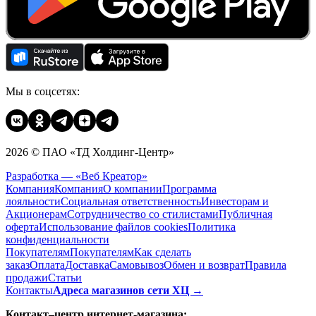
Мы в соцсетях:
2026 © ПАО «ТД Холдинг-Центр»
Разработка — «Веб Креатор»
Компания
Компания
О компании
Программа
лояльности
Социальная ответственность
Инвесторам и
Акционерам
Сотрудничество со стилистами
Публичная
оферта
Использование файлов cookies
Политика
конфиденциальности
Покупателям
Покупателям
Как сделать
заказ
Оплата
Доставка
Cамовывоз
Обмен и возврат
Правила
продажи
Статьи
Контакты
Адреса магазинов сети ХЦ →
Контакт–центр интернет-магазина: