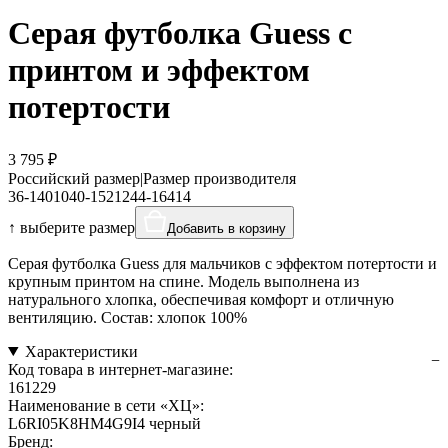
Серая футболка Guess с
принтом и эффектом
потертости
3 795 ₽
Российский размер
|
Размер производителя
36-140
10
40-152
12
44-164
14
↑ выберите размер
Добавить в корзину
Серая футболка Guess для мальчиков с эффектом потертости и
крупным принтом на спине. Модель выполнена из
натурального хлопка, обеспечивая комфорт и отличную
вентиляцию. Состав: хлопок 100%
Характеристики
Код товара в интернет-магазине:
161229
Наименование в сети «ХЦ»:
L6RI05K8HM4G9I4 черный
Бренд: