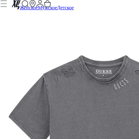
Женское
Мужское
Детское