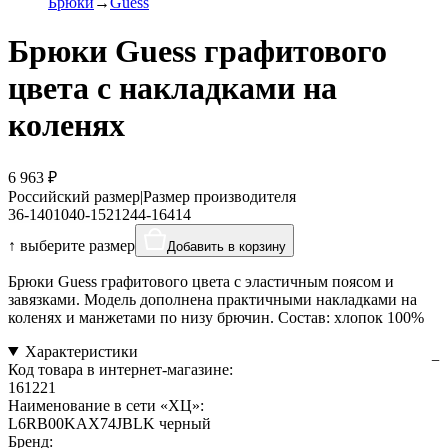
Брюки
Guess
Брюки Guess графитового
цвета с накладками на
коленях
6 963 ₽
Российский размер
|
Размер производителя
36-140
10
40-152
12
44-164
14
↑ выберите размер
Добавить в корзину
Брюки Guess графитового цвета с эластичным поясом и
завязками. Модель дополнена практичными накладками на
коленях и манжетами по низу брючин. Состав: хлопок 100%
Характеристики
Код товара в интернет-магазине:
161221
Наименование в сети «ХЦ»:
L6RB00KAX74JBLK черный
Бренд: