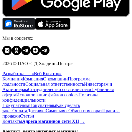
Мы в соцсетях:
2026 © ПАО «ТД Холдинг-Центр»
Разработка — «Веб Креатор»
Компания
Компания
О компании
Программа
лояльности
Социальная ответственность
Инвесторам и
Акционерам
Сотрудничество со стилистами
Публичная
оферта
Использование файлов cookies
Политика
конфиденциальности
Покупателям
Покупателям
Как сделать
заказ
Оплата
Доставка
Cамовывоз
Обмен и возврат
Правила
продажи
Статьи
Контакты
Адреса магазинов сети ХЦ →
Контакт–центр интернет-магазина: