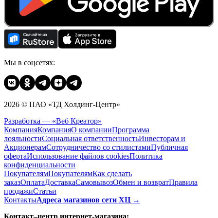
Мы в соцсетях:
2026 © ПАО «ТД Холдинг-Центр»
Разработка — «Веб Креатор»
Компания
Компания
О компании
Программа
лояльности
Социальная ответственность
Инвесторам и
Акционерам
Сотрудничество со стилистами
Публичная
оферта
Использование файлов cookies
Политика
конфиденциальности
Покупателям
Покупателям
Как сделать
заказ
Оплата
Доставка
Cамовывоз
Обмен и возврат
Правила
продажи
Статьи
Контакты
Адреса магазинов сети ХЦ →
Контакт–центр интернет-магазина: