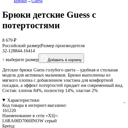
Брюки
Guess
Брюки детские Guess с
потертостями
8 679 ₽
Российский размер
|
Размер производителя
32-128
8
44-164
14
↑ выберите размер
Добавить в корзину
Детские брюки Guess голубого цвета – удобная и стильная
модель для активных мальчиков. Брюки выполнены из
мягкого хлопка с добавлением эластана для комфортной
посадки, а эффект потертостей придает им современный вид.
Состав: хлопок 84%, полиэстер 14%, эластан 2%
Характеристики
Код товара в интернет-магазине:
161220
Наименование в сети «ХЦ»:
L6RA08D7060INOW серый
Бренд: