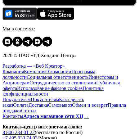
Мы в соцсетях:
2026 © ПАО «ТД Холдинг-Центр»
Разработка — «Веб Креатор»
Компания
Компания
О компании
Программа
лояльности
Социальная ответственность
Инвесторам и
Акционерам
Сотрудничество со стилистами
Публичная
оферта
Использование файлов cookies
Политика
конфиденциальности
Покупателям
Покупателям
Как сделать
заказ
Оплата
Доставка
Cамовывоз
Обмен и возврат
Правила
продажи
Статьи
Контакты
Адреса магазинов сети ХЦ →
Контакт–центр интернет-магазина:
8 800 234 01 22
(бесплатно по России)
+7 495 933 74 93
(Москва)