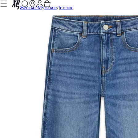
Женское
Мужское
Детское