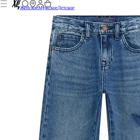
Женское
Мужское
Детское