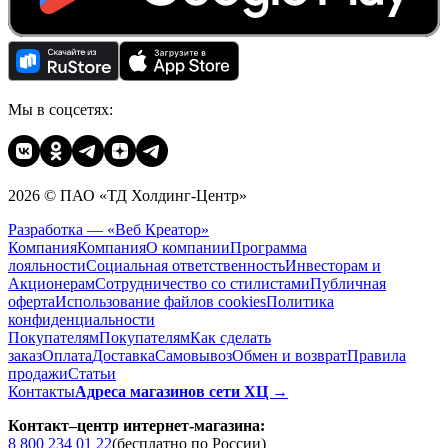
Мы в соцсетях:
2026 © ПАО «ТД Холдинг-Центр»
Разработка — «Веб Креатор»
Компания
Компания
О компании
Программа
лояльности
Социальная ответственность
Инвесторам и
Акционерам
Сотрудничество со стилистами
Публичная
оферта
Использование файлов cookies
Политика
конфиденциальности
Покупателям
Покупателям
Как сделать
заказ
Оплата
Доставка
Cамовывоз
Обмен и возврат
Правила
продажи
Статьи
Контакты
Адреса магазинов сети ХЦ →
Контакт–центр интернет-магазина:
8 800 234 01 22
(бесплатно по России)