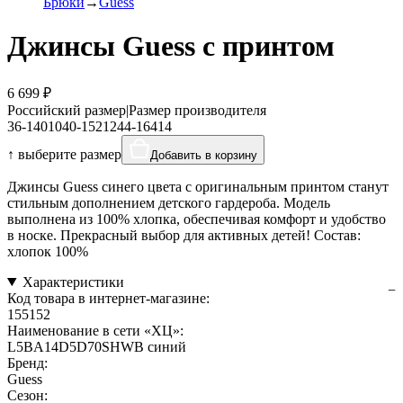
Брюки
Guess
Джинсы Guess с принтом
6 699 ₽
Российский размер
|
Размер производителя
36-140
10
40-152
12
44-164
14
↑ выберите размер
Добавить в корзину
Джинсы Guess синего цвета с оригинальным принтом станут
стильным дополнением детского гардероба. Модель
выполнена из 100% хлопка, обеспечивая комфорт и удобство
в носке. Прекрасный выбор для активных детей! Состав:
хлопок 100%
Характеристики
Код товара в интернет-магазине:
155152
Наименование в сети «ХЦ»:
L5BA14D5D70SHWB синий
Бренд:
Guess
Сезон: