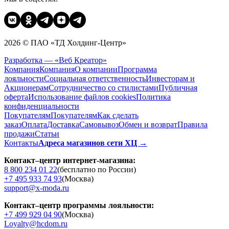
2026 © ПАО «ТД Холдинг-Центр»
Разработка — «Веб Креатор»
Компания
Компания
О компании
Программа
лояльности
Социальная ответственность
Инвесторам и
Акционерам
Сотрудничество со стилистами
Публичная
оферта
Использование файлов cookies
Политика
конфиденциальности
Покупателям
Покупателям
Как сделать
заказ
Оплата
Доставка
Cамовывоз
Обмен и возврат
Правила
продажи
Статьи
Контакты
Адреса магазинов сети ХЦ →
Контакт–центр интернет-магазина:
8 800 234 01 22
(бесплатно по России)
+7 495 933 74 93
(Москва)
support@x-moda.ru
Контакт–центр программы лояльности:
+7 499 929 04 90
(Москва)
Loyalty@hcdom.ru