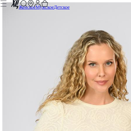
Женское
Мужское
Детское