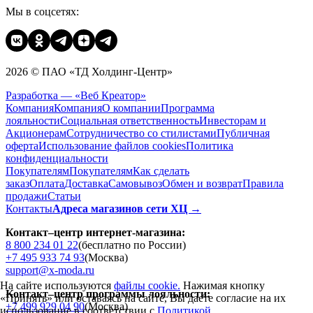
Мы в соцсетях:
2026 © ПАО «ТД Холдинг-Центр»
Разработка — «Веб Креатор»
Компания
Компания
О компании
Программа
лояльности
Социальная ответственность
Инвесторам и
Акционерам
Сотрудничество со стилистами
Публичная
оферта
Использование файлов cookies
Политика
конфиденциальности
Покупателям
Покупателям
Как сделать
заказ
Оплата
Доставка
Cамовывоз
Обмен и возврат
Правила
продажи
Статьи
Контакты
Адреса магазинов сети ХЦ →
Контакт–центр интернет-магазина:
8 800 234 01 22
(бесплатно по России)
+7 495 933 74 93
(Москва)
support@x-moda.ru
На сайте используются
файлы cookie.
Нажимая кнопку
Контакт–центр программы лояльности:
«Принять» или оставаясь на сайте, Вы даете согласие на их
+7 499 929 04 90
(Москва)
использование в соответствии с
Политикой