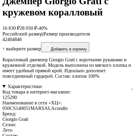
Джемпер Giorgio Grati с
кружевом коралловый
16 830 ₽
28 050 ₽
-40%
Российский размер
|
Размер производителя
42
40
48
46
↑ выберите размер
Добавить в корзину
Коралловый джемпер Giorgio Grati с короткими рукавами и
кружевной отделкой. Модель выполнена из мягкого хлопка и
имеет удобный прямой крой. Идеально дополнит
повседневный гардероб. Состав: хлопок 100%
Характеристики
Код товара в интернет-магазине:
125290
Наименование в сети «ХЦ»:
050CS140051MARSALAcorallo
Бренд:
Giorgio Grati
Сезон:
Лето
Состав: