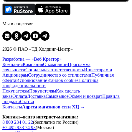
Мы в соцсетях:
2026 © ПАО «ТД Холдинг-Центр»
Разработка — «Веб Креатор»
Компания
Компания
О компании
Программа
лояльности
Социальная ответственность
Инвесторам и
Акционерам
Сотрудничество со стилистами
Публичная
оферта
Использование файлов cookies
Политика
конфиденциальности
Покупателям
Покупателям
Как сделать
заказ
Оплата
Доставка
Cамовывоз
Обмен и возврат
Правила
продажи
Статьи
Контакты
Адреса магазинов сети ХЦ →
Контакт–центр интернет-магазина:
8 800 234 01 22
(бесплатно по России)
+7 495 933 74 93
(Москва)