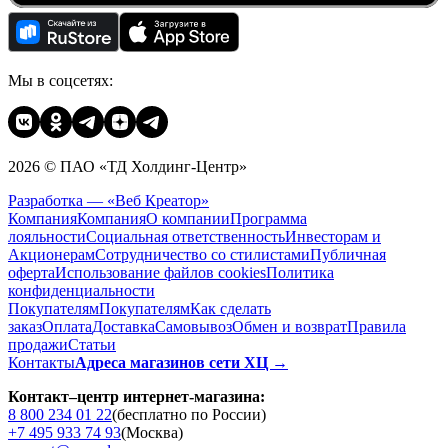
Мы в соцсетях:
2026 © ПАО «ТД Холдинг-Центр»
Разработка — «Веб Креатор»
Компания
Компания
О компании
Программа
лояльности
Социальная ответственность
Инвесторам и
Акционерам
Сотрудничество со стилистами
Публичная
оферта
Использование файлов cookies
Политика
конфиденциальности
Покупателям
Покупателям
Как сделать
заказ
Оплата
Доставка
Cамовывоз
Обмен и возврат
Правила
продажи
Статьи
Контакты
Адреса магазинов сети ХЦ →
Контакт–центр интернет-магазина:
8 800 234 01 22
(бесплатно по России)
+7 495 933 74 93
(Москва)