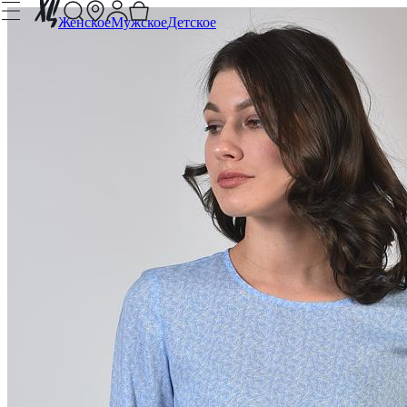
Женское
Мужское
Детское