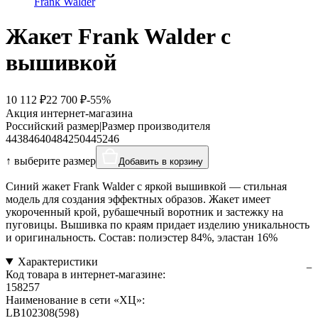
Frank Walder
Жакет Frank Walder с
вышивкой
10 112 ₽
22 700 ₽
-55%
Акция интернет-магазина
Российский размер
|
Размер производителя
44
38
46
40
48
42
50
44
52
46
↑ выберите размер
Добавить в корзину
Синий жакет Frank Walder с яркой вышивкой — стильная
модель для создания эффектных образов. Жакет имеет
укороченный крой, рубашечный воротник и застежку на
пуговицы. Вышивка по краям придает изделию уникальность
и оригинальность. Состав: полиэстер 84%, эластан 16%
Характеристики
Код товара в интернет-магазине:
158257
Наименование в сети «ХЦ»:
LB102308(598)