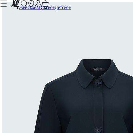
Женское
Мужское
Детское