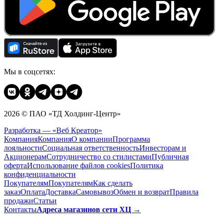
Мы в соцсетях:
2026 © ПАО «ТД Холдинг-Центр»
Разработка — «Веб Креатор»
Компания
Компания
О компании
Программа
лояльности
Социальная ответственность
Инвесторам и
Акционерам
Сотрудничество со стилистами
Публичная
оферта
Использование файлов cookies
Политика
конфиденциальности
Покупателям
Покупателям
Как сделать
заказ
Оплата
Доставка
Cамовывоз
Обмен и возврат
Правила
продажи
Статьи
Контакты
Адреса магазинов сети ХЦ →