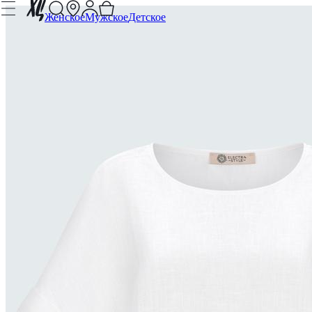
Женское
Мужское
Детское