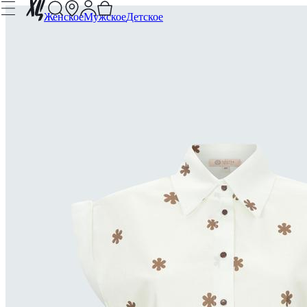
Женское
Мужское
Детское