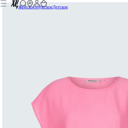
Женское
Мужское
Детское