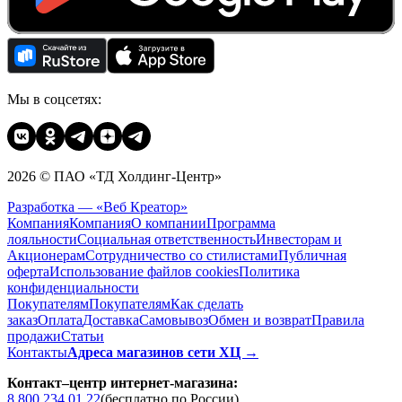
Мы в соцсетях:
2026 © ПАО «ТД Холдинг-Центр»
Разработка — «Веб Креатор»
Компания
Компания
О компании
Программа
лояльности
Социальная ответственность
Инвесторам и
Акционерам
Сотрудничество со стилистами
Публичная
оферта
Использование файлов cookies
Политика
конфиденциальности
Покупателям
Покупателям
Как сделать
заказ
Оплата
Доставка
Cамовывоз
Обмен и возврат
Правила
продажи
Статьи
Контакты
Адреса магазинов сети ХЦ →
Контакт–центр интернет-магазина:
8 800 234 01 22
(бесплатно по России)