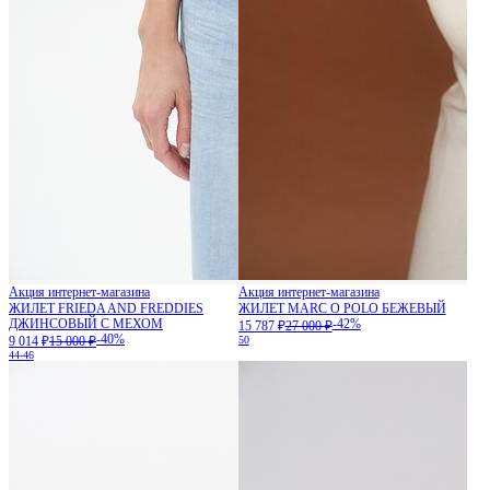
Акция интернет-магазина
Акция интернет-магазина
ЖИЛЕТ FRIEDA AND FREDDIES
ЖИЛЕТ MARC O POLO БЕЖЕВЫЙ
ДЖИНСОВЫЙ С МЕХОМ
-42%
15 787 ₽
27 000 ₽
-40%
9 014 ₽
15 000 ₽
50
44-46