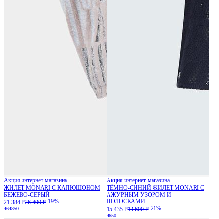
Акция интернет-магазина
Акция интернет-магазина
ЖИЛЕТ MONARI С КАПЮШОНОМ
ТЁМНО-СИНИЙ ЖИЛЕТ MONARI С
БЕЖЕВО-СЕРЫЙ
АЖУРНЫМ УЗОРОМ И
-19%
ПОЛОСКАМИ
21 384 ₽
26 400 ₽
-21%
46
48
50
15 435 ₽
19 600 ₽
46
50