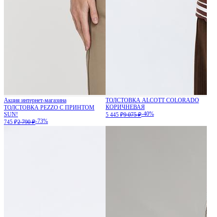
Акция интернет-магазина
ТОЛСТОВКА ALCOTT COLORADO
КОРИЧНЕВАЯ
ТОЛСТОВКА PEZZO С ПРИНТОМ
-40%
SUN!
5 445 ₽
9 075 ₽
-73%
745 ₽
2 790 ₽