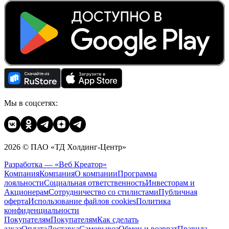
Мы в соцсетях:
2026 © ПАО «ТД Холдинг-Центр»
Разработка — «Веб Креатор»
Компания
Компания
О компании
Программа
лояльности
Социальная ответственность
Инвесторам и
Акционерам
Сотрудничество со стилистами
Публичная
оферта
Использование файлов cookies
Политика
конфиденциальности
Покупателям
Покупателям
Как сделать
заказ
Оплата
Доставка
Cамовывоз
Обмен и возврат
Правила