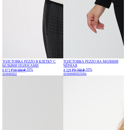
ТОЛСТОВКА PEZZO В КЛЕТКУ С
ТОЛСТОВКА PEZZO НА МОЛНИИ
БЕЛЫМИ ПОЛОСАМИ
ЧЁРНАЯ
-35%
-55%
6 873 ₽
10 500 ₽
4 329 ₽
9 700 ₽
42
44
46
50
52
42
44
46
48
50
52
54
56