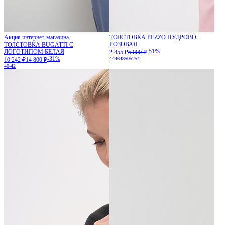
Акция интернет-магазина
ТОЛСТОВКА PEZZO ПУДРОВО-
РОЗОВАЯ
ТОЛСТОВКА BUGATTI С
-51%
ЛОГОТИПОМ БЕЛАЯ
2 455 ₽
5 000 ₽
-31%
44
46
48
50
52
54
10 242 ₽
14 800 ₽
40-42