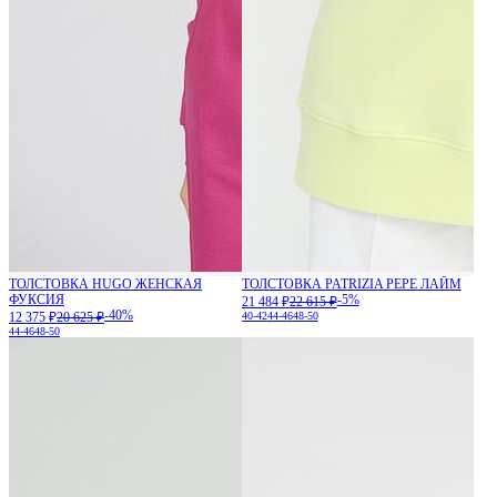
ТОЛСТОВКА HUGO ЖЕНСКАЯ
ТОЛСТОВКА PATRIZIA PEPE ЛАЙМ
ФУКСИЯ
-5%
21 484 ₽
22 615 ₽
-40%
12 375 ₽
20 625 ₽
40-42
44-46
48-50
44-46
48-50