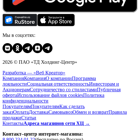
Мы в соцсетях:
2026 © ПАО «ТД Холдинг-Центр»
Разработка — «Веб Креатор»
Компания
Компания
О компании
Программа
лояльности
Социальная ответственность
Инвесторам и
Акционерам
Сотрудничество со стилистами
Публичная
оферта
Использование файлов cookies
Политика
конфиденциальности
Покупателям
Покупателям
Как сделать
заказ
Оплата
Доставка
Cамовывоз
Обмен и возврат
Правила
продажи
Статьи
Контакты
Адреса магазинов сети ХЦ →
Контакт–центр интернет-магазина:
8 800 234 01 22
(бесплатно по России)