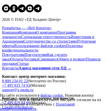
2026 © ПАО «ТД Холдинг-Центр»
Разработка — «Веб Креатор»
Компания
Компания
О компании
Программа
лояльности
Социальная ответственность
Инвесторам и
Акционерам
Сотрудничество со стилистами
Публичная
оферта
Использование файлов cookies
Политика
конфиденциальности
Покупателям
Покупателям
Как сделать
заказ
Оплата
Доставка
Cамовывоз
Обмен и возврат
Правила
продажи
Статьи
Контакты
Адреса магазинов сети ХЦ →
Контакт–центр интернет-магазина:
8 800 234 01 22
(бесплатно по России)
+7 495 933 74 93
(Москва)
support@x-moda.ru
На сайте используются
файлы cookie.
Нажимая кнопку
Контакт–центр программы лояльности:
«Принять» или оставаясь на сайте, Вы даете согласие на их
+7 499 929 04 90
(Москва)
использование в соответствии с
Политикой
Loyalty@hcdom.ru
конфиденциальности
.