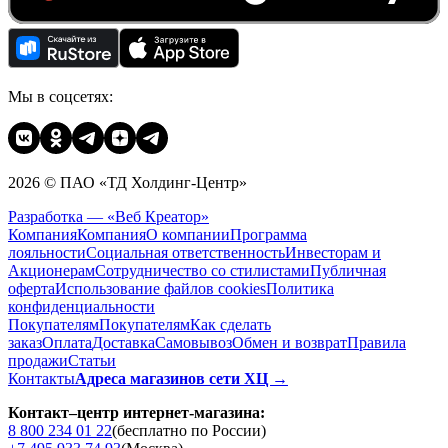
Мы в соцсетях:
2026 © ПАО «ТД Холдинг-Центр»
Разработка — «Веб Креатор»
Компания
Компания
О компании
Программа
лояльности
Социальная ответственность
Инвесторам и
Акционерам
Сотрудничество со стилистами
Публичная
оферта
Использование файлов cookies
Политика
конфиденциальности
Покупателям
Покупателям
Как сделать
заказ
Оплата
Доставка
Cамовывоз
Обмен и возврат
Правила
продажи
Статьи
Контакты
Адреса магазинов сети ХЦ →
Контакт–центр интернет-магазина:
8 800 234 01 22
(бесплатно по России)