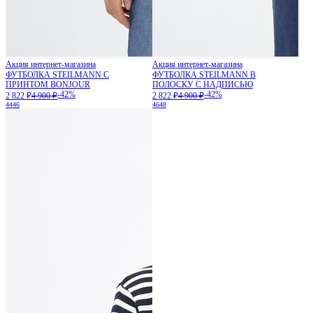
Акция интернет-магазина
Акция интернет-магазина
ФУТБОЛКА STEILMANN С
ФУТБОЛКА STEILMANN В
ПРИНТОМ BONJOUR
ПОЛОСКУ С НАДПИСЬЮ
-42%
-42%
2 822 ₽
4 900 ₽
2 822 ₽
4 900 ₽
44
46
46
48