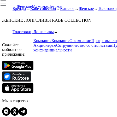
Женское
Мужское
Детское
Бренды
Rabe collection
Каталог
Женское
Толстовки
ЖЕНСКИЕ ЛОНГСЛИВЫ RABE COLLECTION
Толстовки, Лонгсливы
Компания
Компания
О компании
Программа ло
Скачайте
Акционерам
Сотрудничество со стилистами
Пу
мобильное
конфиденциальности
приложение:
Мы в соцсетях: