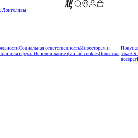
, Лонгсливы
яльности
Социальная ответственность
Инвесторам и
Покупа
бличная оферта
Использование файлов cookies
Политика
заказ
Оп
возврат