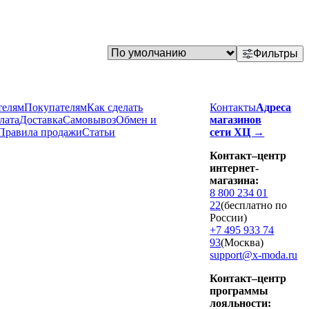
Фильтры
телям
Покупателям
Как сделать
Контакты
Адреса
лата
Доставка
Cамовывоз
Обмен и
магазинов
Правила продажи
Статьи
сети ХЦ →
Контакт–центр
интернет-
магазина:
8 800 234 01
22
(бесплатно по
России)
+7 495 933 74
93
(Москва)
support@x-moda.ru
Контакт–центр
программы
лояльности: