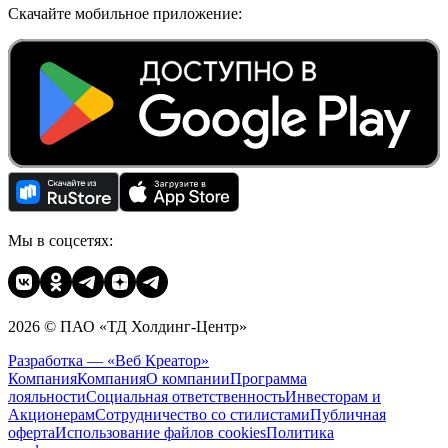
Скачайте мобильное приложение:
Мы в соцсетях:
2026 © ПАО «ТД Холдинг-Центр»
Разработка — «Веб Креатор»
Компания
Компания
О компании
Программа
лояльности
Социальная ответственность
Инвесторам и
Акционерам
Сотрудничество со стилистами
Публичная
оферта
Использование файлов cookies
Политика