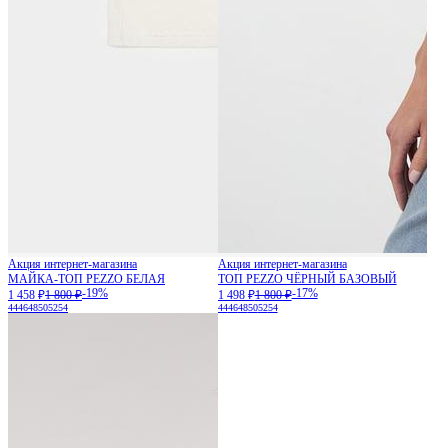
Акция интернет-магазина
Акция интернет-магазина
МАЙКА-ТОП PEZZO БЕЛАЯ
ТОП PEZZO ЧЁРНЫЙ БАЗОВЫЙ
-19%
-17%
1 458 ₽
1 800 ₽
1 498 ₽
1 800 ₽
44
46
48
50
52
54
44
46
48
50
52
54