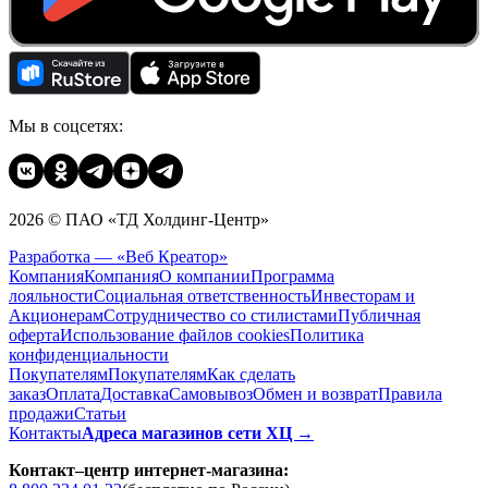
Мы в соцсетях:
2026 © ПАО «ТД Холдинг-Центр»
Разработка — «Веб Креатор»
Компания
Компания
О компании
Программа
лояльности
Социальная ответственность
Инвесторам и
Акционерам
Сотрудничество со стилистами
Публичная
оферта
Использование файлов cookies
Политика
конфиденциальности
Покупателям
Покупателям
Как сделать
заказ
Оплата
Доставка
Cамовывоз
Обмен и возврат
Правила
продажи
Статьи
Контакты
Адреса магазинов сети ХЦ →
Контакт–центр интернет-магазина: