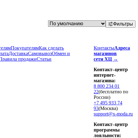
Фильтры
телям
Покупателям
Как сделать
Контакты
Адреса
лата
Доставка
Cамовывоз
Обмен и
магазинов
Правила продажи
Статьи
сети ХЦ →
Контакт–центр
интернет-
магазина:
8 800 234 01
22
(бесплатно по
России)
+7 495 933 74
93
(Москва)
support@x-moda.ru
Контакт–центр
программы
лояльности: