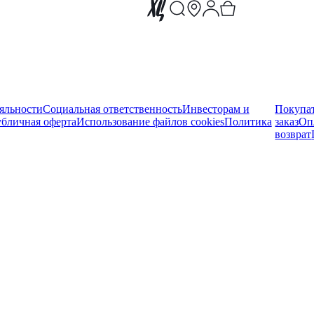
яльности
Социальная ответственность
Инвесторам и
Покупа
бличная оферта
Использование файлов cookies
Политика
заказ
Оп
возврат