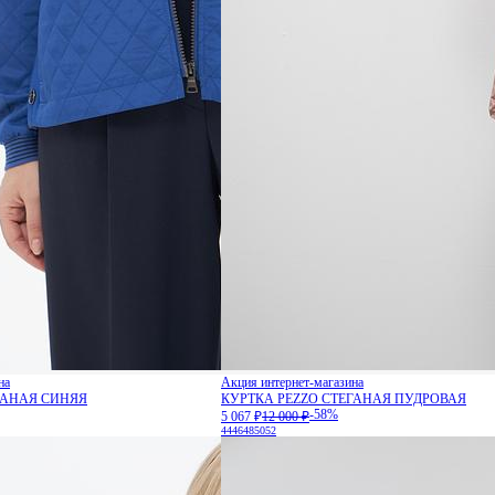
на
Акция интернет-магазина
ГАНАЯ СИНЯЯ
КУРТКА PEZZO СТЕГАНАЯ ПУДРОВАЯ
-58%
5 067 ₽
12 000 ₽
44
46
48
50
52