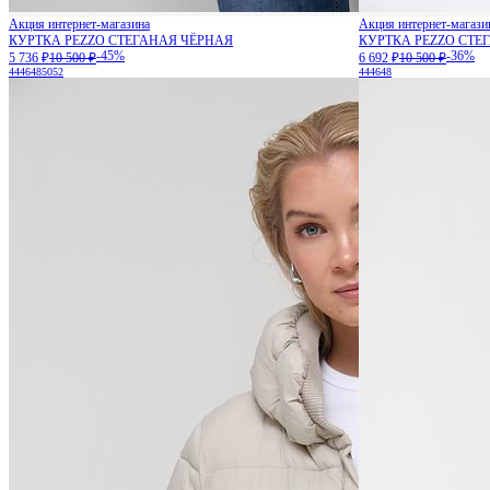
Акция интернет-магазина
Акция интернет-магази
КУРТКА PEZZO СТЕГАНАЯ ЧЁРНАЯ
КУРТКА PEZZO СТЕ
-45%
-36%
5 736 ₽
10 500 ₽
6 692 ₽
10 500 ₽
44
46
48
50
52
44
46
48