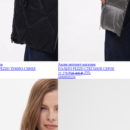
на
Акция интернет-магазина
PEZZO ТЕМНО-СИНЕЕ
ПАЛЬТО PEZZO СТЕГАНОЕ СЕРОЕ
-25%
21 278 ₽
28 400 ₽
44
46
48
50
52
54