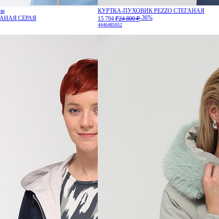
на
КУРТКА-ПУХОВИК PEZZO СТЕГАНАЯ
-36%
ГАНАЯ СЕРАЯ
15 794 ₽
24 800 ₽
44
46
48
50
52