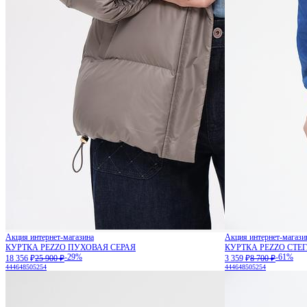
Акция интернет-магазина
Акция интернет-магази
КУРТКА PEZZO ПУХОВАЯ СЕРАЯ
КУРТКА PEZZO СТЕ
-29%
-61%
18 356 ₽
25 900 ₽
3 359 ₽
8 700 ₽
44
46
48
50
52
54
44
46
48
50
52
54