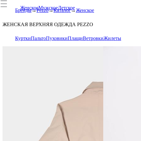
Женское
Мужское
Детское
Бренды
Pezzo
Каталог
Женское
ЖЕНСКАЯ ВЕРХНЯЯ ОДЕЖДА PEZZO
Куртки
Пальто
Пуховики
Плащи
Ветровки
Жилеты