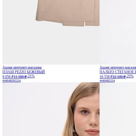
Акция интернет-магазина
Акция интернет-магази
ПЛАЩ PEZZO БЕЖЕВЫЙ
ПАЛЬТО СТЕГАНОЕ 
-21%
-25%
9 056 ₽
11 500 ₽
16 558 ₽
22 100 ₽
44
46
48
50
52
54
44
46
48
52
54