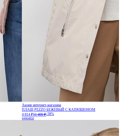
Акция интернет-магазина
ПЛАЩ PEZZO БЕЖЕВЫЙ С КАПЮШОНОМ
-58%
4 814 ₽
11 400 ₽
44
46
48
50