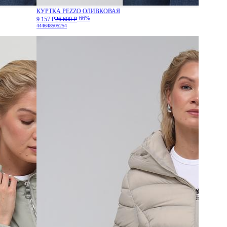
КУРТКА PEZZO ОЛИВКОВАЯ
-66%
9 157 ₽
26 600 ₽
44
46
48
50
52
54