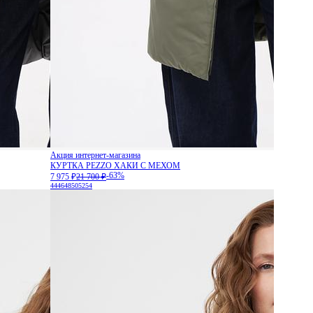
Акция интернет-магазина
КУРТКА PEZZO ХАКИ С МЕХОМ
-63%
7 975 ₽
21 700 ₽
44
46
48
50
52
54