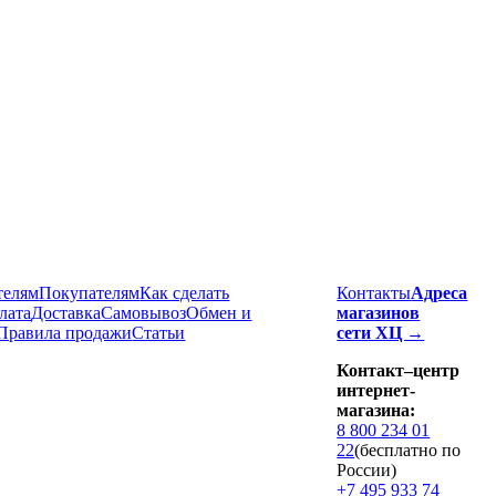
телям
Покупателям
Как сделать
Контакты
Адреса
лата
Доставка
Cамовывоз
Обмен и
магазинов
Правила продажи
Статьи
сети ХЦ →
Контакт–центр
интернет-
магазина:
8 800 234 01
22
(бесплатно по
России)
+7 495 933 74