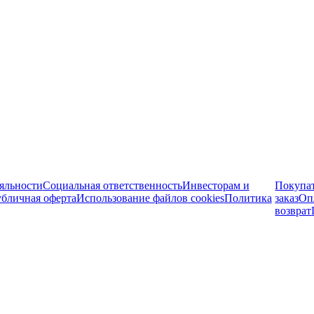
яльности
Социальная ответственность
Инвесторам и
Покупа
бличная оферта
Использование файлов cookies
Политика
заказ
Оп
возврат