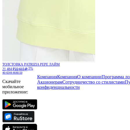
ТОЛСТОВКА PATRIZIA PEPE ЛАЙМ
-5%
21 484 ₽
22 615 ₽
40-42
44-46
48-50
Компания
Компания
О компании
Программа ло
Скачайте
Акционерам
Сотрудничество со стилистами
Пу
мобильное
конфиденциальности
приложение: