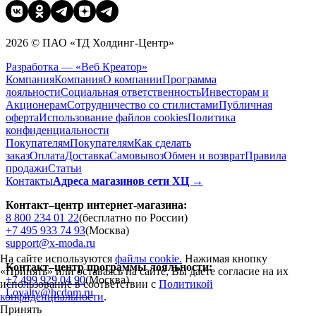
2026 © ПАО «ТД Холдинг-Центр»
Разработка — «Веб Креатор»
Компания
Компания
О компании
Программа
лояльности
Социальная ответственность
Инвесторам и
Акционерам
Сотрудничество со стилистами
Публичная
оферта
Использование файлов cookies
Политика
конфиденциальности
Покупателям
Покупателям
Как сделать
заказ
Оплата
Доставка
Cамовывоз
Обмен и возврат
Правила
продажи
Статьи
Контакты
Адреса магазинов сети ХЦ →
Контакт–центр интернет-магазина:
8 800 234 01 22
(бесплатно по России)
+7 495 933 74 93
(Москва)
support@x-moda.ru
На сайте используются
файлы cookie.
Нажимая кнопку
Контакт–центр программы лояльности:
«Принять» или оставаясь на сайте, Вы даете согласие на их
+7 499 929 04 90
(Москва)
использование в соответствии с
Политикой
Loyalty@hcdom.ru
конфиденциальности
.
Принять