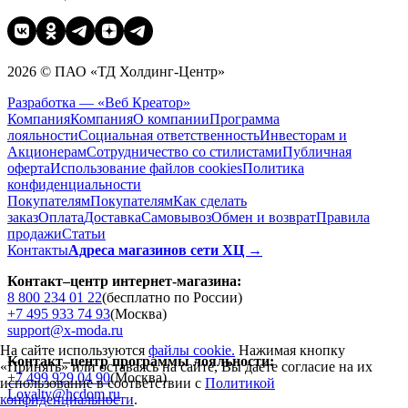
2026 © ПАО «ТД Холдинг-Центр»
Разработка — «Веб Креатор»
Компания
Компания
О компании
Программа
лояльности
Социальная ответственность
Инвесторам и
Акционерам
Сотрудничество со стилистами
Публичная
оферта
Использование файлов cookies
Политика
конфиденциальности
Покупателям
Покупателям
Как сделать
заказ
Оплата
Доставка
Cамовывоз
Обмен и возврат
Правила
продажи
Статьи
Контакты
Адреса магазинов сети ХЦ →
Контакт–центр интернет-магазина:
8 800 234 01 22
(бесплатно по России)
+7 495 933 74 93
(Москва)
support@x-moda.ru
На сайте используются
файлы cookie.
Нажимая кнопку
Контакт–центр программы лояльности:
«Принять» или оставаясь на сайте, Вы даете согласие на их
+7 499 929 04 90
(Москва)
использование в соответствии с
Политикой
Loyalty@hcdom.ru
конфиденциальности
.