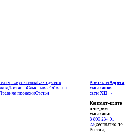
телям
Покупателям
Как сделать
Контакты
Адреса
лата
Доставка
Cамовывоз
Обмен и
магазинов
Правила продажи
Статьи
сети ХЦ →
Контакт–центр
интернет-
магазина:
8 800 234 01
22
(бесплатно по
России)