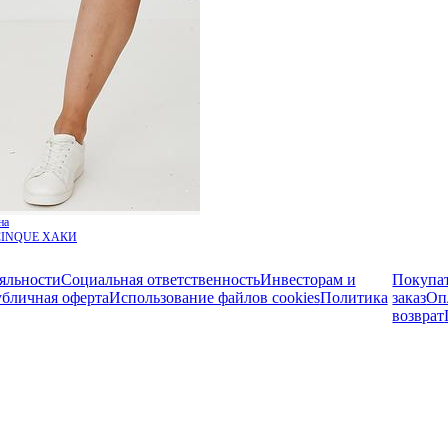
на
CINQUE ХАКИ
яльности
Социальная ответственность
Инвесторам и
Покупа
бличная оферта
Использование файлов cookies
Политика
заказ
Оп
возврат