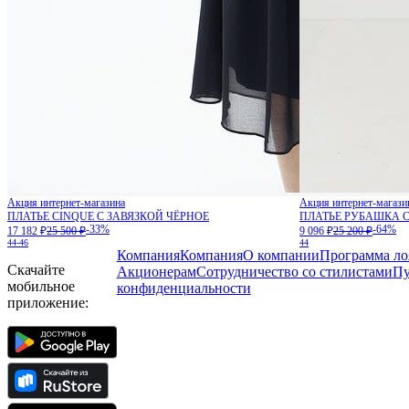
Акция интернет-магазина
Акция интернет-магази
ПЛАТЬЕ CINQUE С ЗАВЯЗКОЙ ЧЁРНОЕ
ПЛАТЬЕ РУБАШКА 
-33%
-64%
17 182 ₽
25 500 ₽
9 096 ₽
25 200 ₽
44-46
44
Компания
Компания
О компании
Программа ло
Скачайте
Акционерам
Сотрудничество со стилистами
Пу
мобильное
конфиденциальности
приложение: