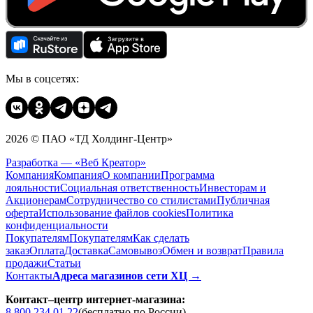
Мы в соцсетях:
2026 © ПАО «ТД Холдинг-Центр»
Разработка — «Веб Креатор»
Компания
Компания
О компании
Программа
лояльности
Социальная ответственность
Инвесторам и
Акционерам
Сотрудничество со стилистами
Публичная
оферта
Использование файлов cookies
Политика
конфиденциальности
Покупателям
Покупателям
Как сделать
заказ
Оплата
Доставка
Cамовывоз
Обмен и возврат
Правила
продажи
Статьи
Контакты
Адреса магазинов сети ХЦ →
Контакт–центр интернет-магазина:
8 800 234 01 22
(бесплатно по России)