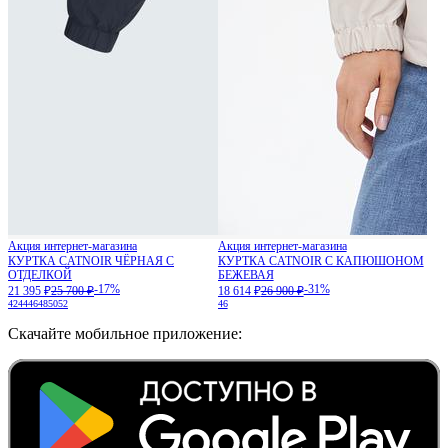
Акция интернет-магазина
Акция интернет-магазина
КУРТКА CATNOIR ЧЁРНАЯ С
КУРТКА CATNOIR С КАПЮШОНОМ
ОТДЕЛКОЙ
БЕЖЕВАЯ
-17%
-31%
21 395 ₽
25 700 ₽
18 614 ₽
26 900 ₽
42
44
46
48
50
52
46
Скачайте мобильное приложение: