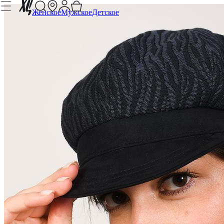
Женское
Мужское
Детское