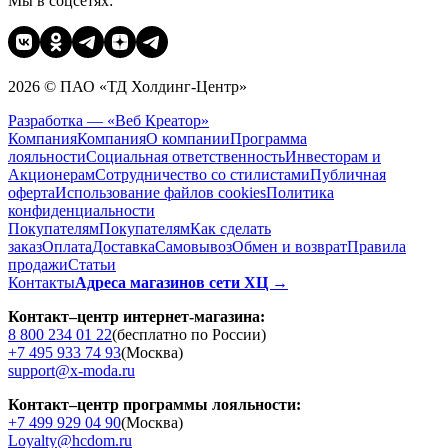
Мы в соцсетях:
2026 © ПАО «ТД Холдинг-Центр»
Разработка — «Веб Креатор»
Компания
Компания
О компании
Программа
лояльности
Социальная ответственность
Инвесторам и
Акционерам
Сотрудничество со стилистами
Публичная
оферта
Использование файлов cookies
Политика
конфиденциальности
Покупателям
Покупателям
Как сделать
заказ
Оплата
Доставка
Cамовывоз
Обмен и возврат
Правила
продажи
Статьи
Контакты
Адреса магазинов сети ХЦ →
Контакт–центр интернет-магазина:
8 800 234 01 22
(бесплатно по России)
+7 495 933 74 93
(Москва)
support@x-moda.ru
Контакт–центр программы лояльности:
+7 499 929 04 90
(Москва)
Loyalty@hcdom.ru