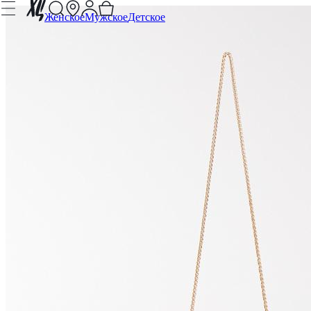
Женское
Мужское
Детское