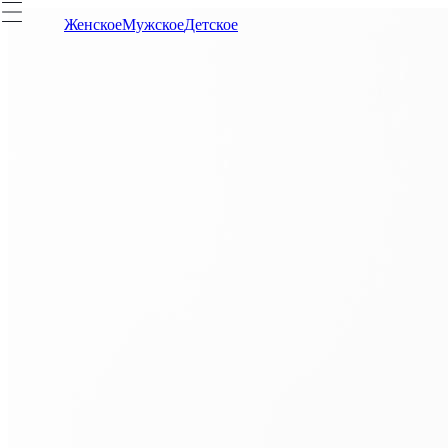
Женское
Мужское
Детское