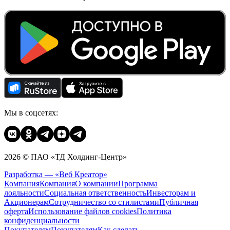
Мы в соцсетях:
2026 © ПАО «ТД Холдинг-Центр»
Разработка — «Веб Креатор»
Компания
Компания
О компании
Программа
лояльности
Социальная ответственность
Инвесторам и
Акционерам
Сотрудничество со стилистами
Публичная
оферта
Использование файлов cookies
Политика
конфиденциальности
Покупателям
Покупателям
Как сделать