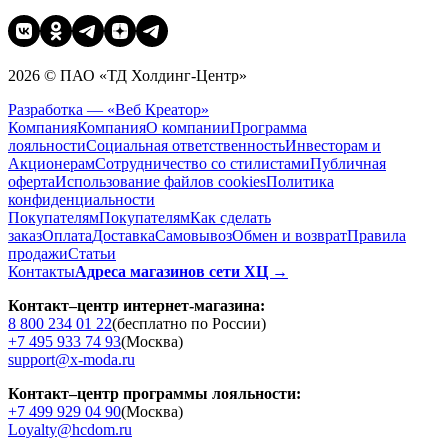
2026 © ПАО «ТД Холдинг-Центр»
Разработка — «Веб Креатор»
Компания
Компания
О компании
Программа
лояльности
Социальная ответственность
Инвесторам и
Акционерам
Сотрудничество со стилистами
Публичная
оферта
Использование файлов cookies
Политика
конфиденциальности
Покупателям
Покупателям
Как сделать
заказ
Оплата
Доставка
Cамовывоз
Обмен и возврат
Правила
продажи
Статьи
Контакты
Адреса магазинов сети ХЦ →
Контакт–центр интернет-магазина:
8 800 234 01 22
(бесплатно по России)
+7 495 933 74 93
(Москва)
support@x-moda.ru
Контакт–центр программы лояльности:
+7 499 929 04 90
(Москва)
Loyalty@hcdom.ru