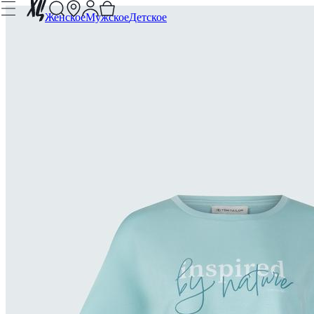
Женское
Мужское
Детское