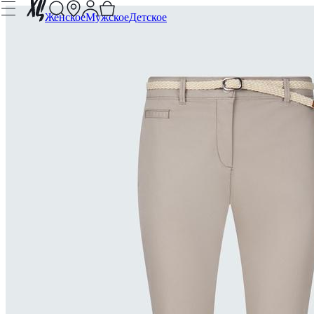
Женское
Мужское
Детское