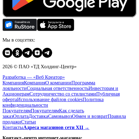
Мы в соцсетях:
2026 © ПАО «ТД Холдинг-Центр»
Разработка — «Веб Креатор»
Компания
Компания
О компании
Программа
лояльности
Социальная ответственность
Инвесторам и
Акционерам
Сотрудничество со стилистами
Публичная
оферта
Использование файлов cookies
Политика
конфиденциальности
Покупателям
Покупателям
Как сделать
заказ
Оплата
Доставка
Cамовывоз
Обмен и возврат
Правила
продажи
Статьи
Контакты
Адреса магазинов сети ХЦ →
Контакт–центр интернет-магазина: