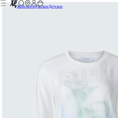
Женское
Мужское
Детское