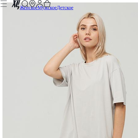
Женское
Мужское
Детское