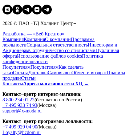
2026 © ПАО «ТД Холдинг-Центр»
Разработка — «Веб Креатор»
Компания
Компания
О компании
Программа
лояльности
Социальная ответственность
Инвесторам и
Акционерам
Сотрудничество со стилистами
Публичная
оферта
Использование файлов cookies
Политика
конфиденциальности
Покупателям
Покупателям
Как сделать
заказ
Оплата
Доставка
Cамовывоз
Обмен и возврат
Правила
продажи
Статьи
Контакты
Адреса магазинов сети ХЦ →
Контакт–центр интернет-магазина:
8 800 234 01 22
(бесплатно по России)
+7 495 933 74 93
(Москва)
support@x-moda.ru
Контакт–центр программы лояльности:
+7 499 929 04 90
(Москва)
Loyalty@hcdom.ru