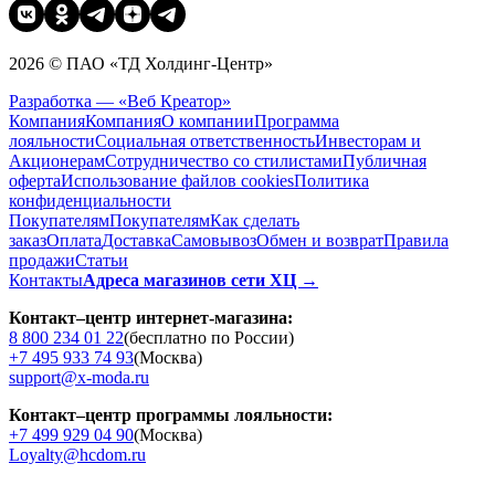
2026 © ПАО «ТД Холдинг-Центр»
Разработка — «Веб Креатор»
Компания
Компания
О компании
Программа
лояльности
Социальная ответственность
Инвесторам и
Акционерам
Сотрудничество со стилистами
Публичная
оферта
Использование файлов cookies
Политика
конфиденциальности
Покупателям
Покупателям
Как сделать
заказ
Оплата
Доставка
Cамовывоз
Обмен и возврат
Правила
продажи
Статьи
Контакты
Адреса магазинов сети ХЦ →
Контакт–центр интернет-магазина:
8 800 234 01 22
(бесплатно по России)
+7 495 933 74 93
(Москва)
support@x-moda.ru
Контакт–центр программы лояльности:
+7 499 929 04 90
(Москва)
Loyalty@hcdom.ru