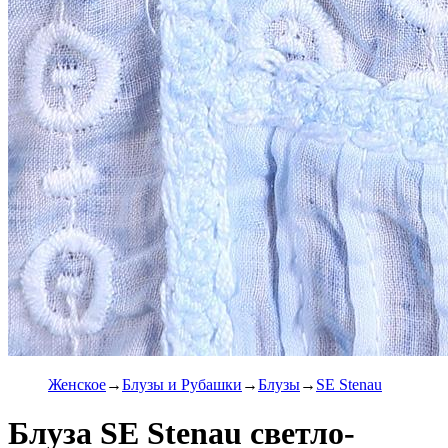
Женское
Блузы и Рубашки
Блузы
SE Stenau
Блуза SE Stenau светло-