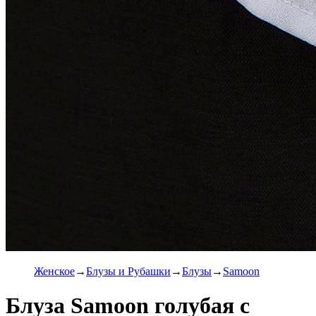
Женское
Блузы и Рубашки
Блузы
Samoon
Блуза Samoon голубая с