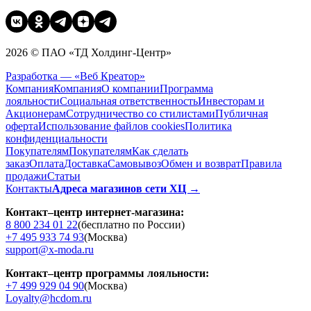
2026 © ПАО «ТД Холдинг-Центр»
Разработка — «Веб Креатор»
Компания
Компания
О компании
Программа
лояльности
Социальная ответственность
Инвесторам и
Акционерам
Сотрудничество со стилистами
Публичная
оферта
Использование файлов cookies
Политика
конфиденциальности
Покупателям
Покупателям
Как сделать
заказ
Оплата
Доставка
Cамовывоз
Обмен и возврат
Правила
продажи
Статьи
Контакты
Адреса магазинов сети ХЦ →
Контакт–центр интернет-магазина:
8 800 234 01 22
(бесплатно по России)
+7 495 933 74 93
(Москва)
support@x-moda.ru
Контакт–центр программы лояльности:
+7 499 929 04 90
(Москва)
Loyalty@hcdom.ru