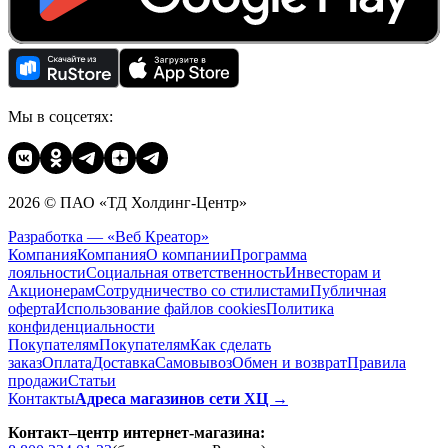
Мы в соцсетях:
2026 © ПАО «ТД Холдинг-Центр»
Разработка — «Веб Креатор»
Компания
Компания
О компании
Программа
лояльности
Социальная ответственность
Инвесторам и
Акционерам
Сотрудничество со стилистами
Публичная
оферта
Использование файлов cookies
Политика
конфиденциальности
Покупателям
Покупателям
Как сделать
заказ
Оплата
Доставка
Cамовывоз
Обмен и возврат
Правила
продажи
Статьи
Контакты
Адреса магазинов сети ХЦ →
Контакт–центр интернет-магазина: