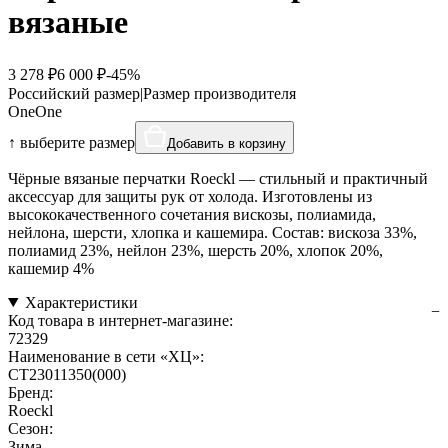
вязаные
3 278 ₽
6 000 ₽
-45%
Российский размер
|
Размер производителя
One
One
↑ выберите размер
Добавить в корзину
Чёрные вязаные перчатки Roeckl — стильный и практичный
аксессуар для защиты рук от холода. Изготовлены из
высококачественного сочетания вискозы, полиамида,
нейлона, шерсти, хлопка и кашемира. Состав: вискоза 33%,
полиамид 23%, нейлон 23%, шерсть 20%, хлопок 20%,
кашемир 4%
Характеристики
Код товара в интернет-магазине:
72329
Наименование в сети «ХЦ»:
CT23011350(000)
Бренд:
Roeckl
Сезон:
Зима