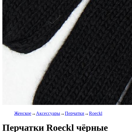
Женское
Аксессуары
Перчатки
Roeckl
Перчатки Roeckl чёрные